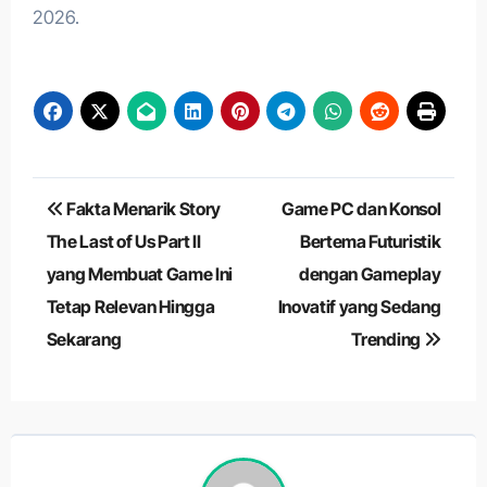
2026.
Navigasi
Fakta Menarik Story
Game PC dan Konsol
pos
The Last of Us Part II
Bertema Futuristik
yang Membuat Game Ini
dengan Gameplay
Tetap Relevan Hingga
Inovatif yang Sedang
Sekarang
Trending