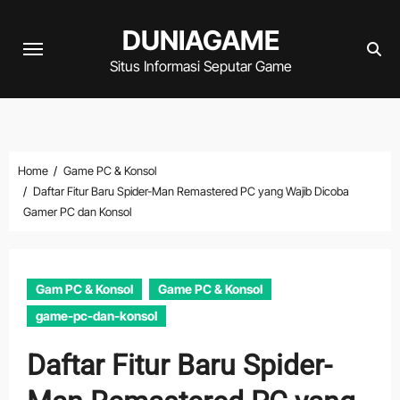
Skip
DUNIAGAME
to
content
Situs Informasi Seputar Game
Home
Game PC & Konsol
Daftar Fitur Baru Spider-Man Remastered PC yang Wajib Dicoba
Gamer PC dan Konsol
Gam PC & Konsol
Game PC & Konsol
game-pc-dan-konsol
Daftar Fitur Baru Spider-