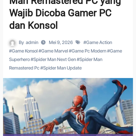
Man Remastered PC yang
Wajib Dicoba Gamer PC
dan Konsol
By
admin
Mei 9, 2026
#
Game Action
#
Game Konsol
#
Game Marvel
#
Game Pc Modern
#
Game
Superhero
#
Spider Man Next Gen
#
Spider Man
Remastered Pc
#
Spider Man Update