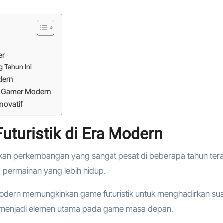
er
g Tahun Ini
dern
uk Gamer Modern
novatif
turistik di Era Modern
 perkembangan yang sangat pesat di beberapa tahun terak
 permainan yang lebih hidup.
 modern memungkinkan game futuristik untuk menghadirkan su
rn menjadi elemen utama pada game masa depan.