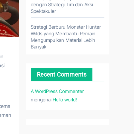
dengan Strategi Tim dan Aksi
Spektakuler
Strategi Berburu Monster Hunter
Wilds yang Membantu Pemain
Mengumpulkan Material Lebih
Banyak
un
asi
Recent Comments
A WordPress Commenter
mengenai
Hello world!
rtema
yaman