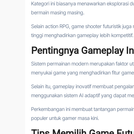
Kategori ini biasanya menawarkan eksplorasi du
bermain masing masing.
Selain action RPG, game shooter futuristik jug
tinggi menghadirkan gameplay lebih kompetitif.
Pentingnya Gameplay I
Sistem permainan modern merupakan faktor uta
menyukai game yang menghadirkan fitur game
Selain itu, gameplay inovatif membuat pengalama
menggunakan sistem AI adaptif yang dapat me
Perkembangan ini membuat tantangan permainan 
populer untuk gamer masa kini.
Tips Memilih Game Futu