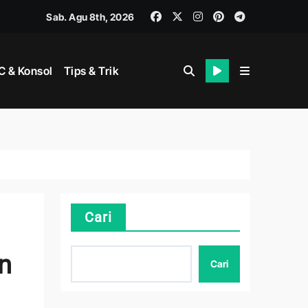
Sab. Agu 8th, 2026
 & Konsol
Tips & Trik
anyak
Cari
n
Cari