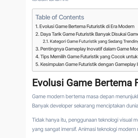
Table of Contents
Evolusi Game Bertema Futuristik di Era Modern
Daya Tarik Game Futuristik Banyak Disukai Gam
Kategori Game Futuristik yang Sedang Trendin
Pentingnya Gameplay Inovatif dalam Game Mo
Tips Memilih Game Futuristik yang Cocok unt
Kesimpulan Game Futuristik dengan Gameplay I
Evolusi Game Bertema Fu
Game modern bertema masa depan menunjukkan
Banyak developer sekarang menciptakan dunia
Tidak hanya itu, penggunaan teknologi visual
yang sangat imersif. Animasi teknologi mode