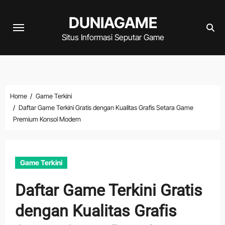
Skip
DUNIAGAME
to
content
Situs Informasi Seputar Game
Home
Game Terkini
Daftar Game Terkini Gratis dengan Kualitas Grafis Setara Game
Premium Konsol Modern
Game Terkini
Daftar Game Terkini Gratis
dengan Kualitas Grafis