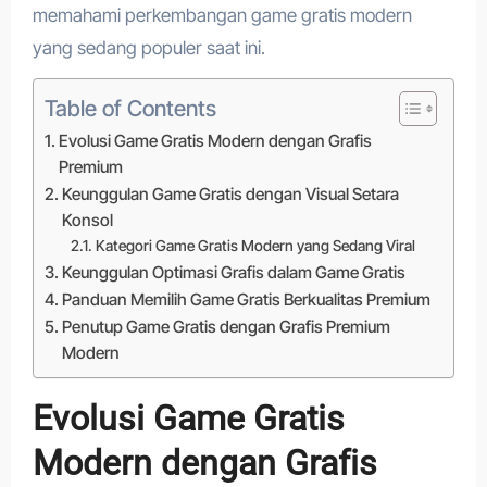
memahami perkembangan game gratis modern
yang sedang populer saat ini.
Table of Contents
Evolusi Game Gratis Modern dengan Grafis
Premium
Keunggulan Game Gratis dengan Visual Setara
Konsol
Kategori Game Gratis Modern yang Sedang Viral
Keunggulan Optimasi Grafis dalam Game Gratis
Panduan Memilih Game Gratis Berkualitas Premium
Penutup Game Gratis dengan Grafis Premium
Modern
Evolusi Game Gratis
Modern dengan Grafis