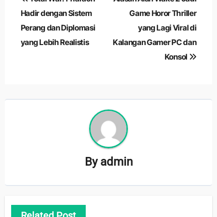
pos
Hadir dengan Sistem
Game Horor Thriller
Perang dan Diplomasi
yang Lagi Viral di
yang Lebih Realistis
Kalangan Gamer PC dan
Konsol
By
admin
Related Post