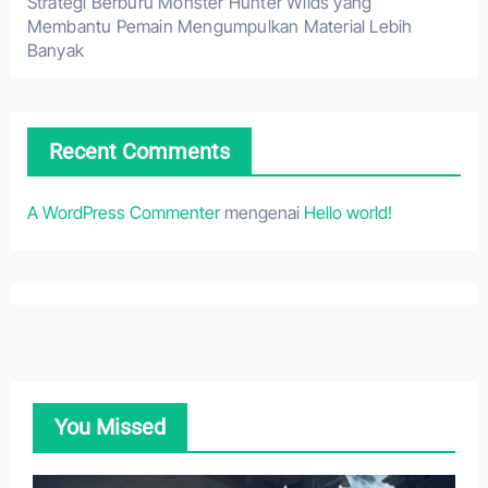
Strategi Berburu Monster Hunter Wilds yang
Membantu Pemain Mengumpulkan Material Lebih
Banyak
Recent Comments
A WordPress Commenter
mengenai
Hello world!
You Missed