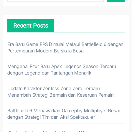
Recent Posts
Era Baru Game FPS Dimulai Melalui Battlefield 6 dengan
Pertempuran Modern Berskala Besar
Mengenal Fitur Baru Apex Legends Season Terbaru
dengan Legend dan Tantangan Menarik
Update Karakter Zenless Zone Zero Terbaru
Menambah Strategi Bermain dan Keseruan Pemain
Battlefield 6 Menawarkan Gameplay Multiplayer Besar
dengan Strategi Tim dan Aksi Spektakuler