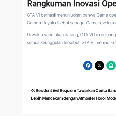
Rangkuman Inovasi Ope
GTA VI berhasil menunjukkan bahwa Game open
Game ini layak disebut sebagai Game revolusio
Di waktu yang akan datang, GTA VI berpeluang
semua keunggulan tersebut, GTA VI menjadi G
Navigasi
Resident Evil Requiem Tawarkan Cerita Bar
pos
Lebih Mencekam dengan Atmosfer Horor Mod