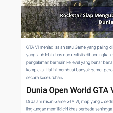
GTA VI menjadi salah satu Game yang paling dinantikan karena dikabarkan akan menghadirkan dunia open world
yang jauh lebih luas dan realistis dibanding
pengalaman bermain ke level yang benar benar 
kompleks. Hal ini membuat banyak gamer per
secara keseluruhan.
Dunia Open World GTA V
Di dalam rilisan Game GTA VI, map yang disedia
lingkungan memiliki ciri khas berbeda sehingga