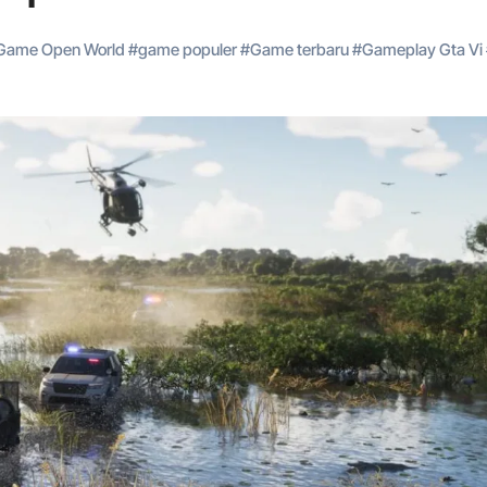
Game Open World
#
game populer
#
Game terbaru
#
Gameplay Gta Vi