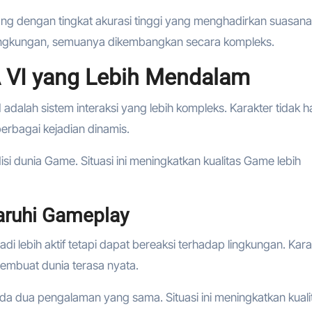
ang dengan tingkat akurasi tinggi yang menghadirkan suasan
 lingkungan, semuanya dikembangkan secara kompleks.
A VI yang Lebih Mendalam
adalah sistem interaksi yang lebih kompleks. Karakter tidak 
berbagai kejadian dinamis.
si dunia Game. Situasi ini meningkatkan kualitas Game lebih
ruhi Gameplay
 lebih aktif tetapi dapat bereaksi terhadap lingkungan. Kara
embuat dunia terasa nyata.
ada dua pengalaman yang sama. Situasi ini meningkatkan kuali