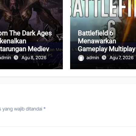
om The Dark Ages
Battlefield 6
kenalkan
Menawarkan
tarungan Medieval
Gameplay Multiplay
at yang
Besar dengan Strat
admin
Agu 8, 2026
admin
Agu 7, 2026
ngubah Formula
Tim dan Aksi
s
Spektakuler
 yang wajib ditandai
*