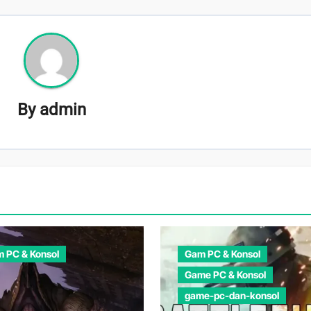
By
admin
 PC & Konsol
Gam PC & Konsol
Game PC & Konsol
game-pc-dan-konsol