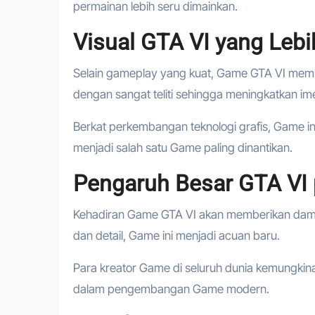
permainan lebih seru dimainkan.
Visual GTA VI yang Lebih
Selain gameplay yang kuat, Game GTA VI member
dengan sangat teliti sehingga meningkatkan im
Berkat perkembangan teknologi grafis, Game ini
menjadi salah satu Game paling dinantikan.
Pengaruh Besar GTA VI
Kehadiran Game GTA VI akan memberikan dampa
dan detail, Game ini menjadi acuan baru.
Para kreator Game di seluruh dunia kemungkinan
dalam pengembangan Game modern.