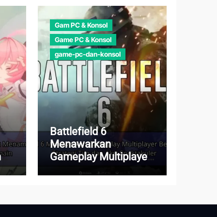
Gam PC & Konsol
Game PC & Konsol
game-pc-dan-konsol
Battlefield 6
Menawarkan
h
Gameplay Multiplayer
an
Besar dengan Strategi
Tim dan Aksi
Spektakuler