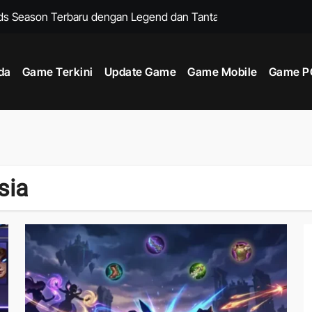
ds Season Terbaru dengan Legend dan Tantangan Menarik
ero Terbaru Menambah Strategi Bermain dan Keseruan Pemain
da
Game Terkini
Update Game
Game Mobile
Game PC
y Multiplayer Besar dengan Strategi Tim dan Aksi Spektakuler
r Wilds yang Membantu Pemain Mengumpulkan Material Lebih B
ertarungan Sadis dengan Senjata dan Mekanik Baru
on Terbaru yang Membuat Gameplay Semakin Kompetitif
sia
mpact Mobile yang Mengubah Cara Bermain Pemain
 2 yang Semakin Realistis dan Penuh Misteri
gs dengan Rotasi Tim dan Komunikasi yang Tepat
ui Battlefield 6 dengan Pertempuran Modern Berskala Besar