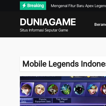
Skip
Breaking
Mengenal Fitur Baru Apex Legen
to
Update Karakter Zenless Zone Z
content
DUNIAGAME
Beran
Battlefield 6 Menawarkan Gamepla
Situs Informasi Seputar Game
Strategi Berburu Monster Hunte
Doom The Dark Ages Tampilkan P
Perubahan Besar Diablo IV Seas
Mobile Legends Indone
Rahasia Wilayah Baru Genshin I
Eksplorasi Dunia Death Stranding
Panduan Push Rank Honor of Kin
Era Baru Game FPS Dimulai Melal