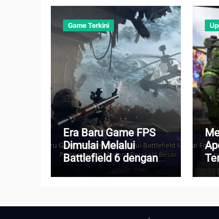
Game Terkini
Up
Era Baru Game FPS
Me
Dimulai Melalui
Ap
Battlefield 6 dengan
Te
Pertempuran Modern
Le
Berskala Besar
Ta